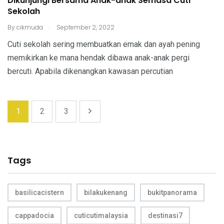
Dikunjungi Bersama Anak-anak Semasa Cuti
Sekolah
.
By
cikmuda
September 2, 2022
Cuti sekolah sering membuatkan emak dan ayah pening
memikirkan ke mana hendak dibawa anak-anak pergi
bercuti. Apabila dikenangkan kawasan percutian
1
2
3
Tags
basilicacistern
bilakukenang
bukitpanorama
cappadocia
cuticutimalaysia
destinasi7