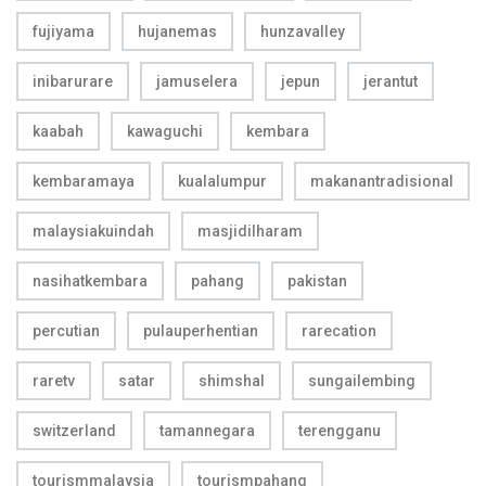
fujiyama
hujanemas
hunzavalley
inibarurare
jamuselera
jepun
jerantut
kaabah
kawaguchi
kembara
kembaramaya
kualalumpur
makanantradisional
malaysiakuindah
masjidilharam
nasihatkembara
pahang
pakistan
percutian
pulauperhentian
rarecation
raretv
satar
shimshal
sungailembing
switzerland
tamannegara
terengganu
tourismmalaysia
tourismpahang