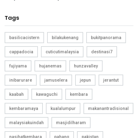
Tags
basilicacistern
bilakukenang
bukitpanorama
cappadocia
cuticutimalaysia
destinasi7
fujiyama
hujanemas
hunzavalley
inibarurare
jamuselera
jepun
jerantut
kaabah
kawaguchi
kembara
kembaramaya
kualalumpur
makanantradisional
malaysiakuindah
masjidilharam
nasihatkembara
pahang
pakistan