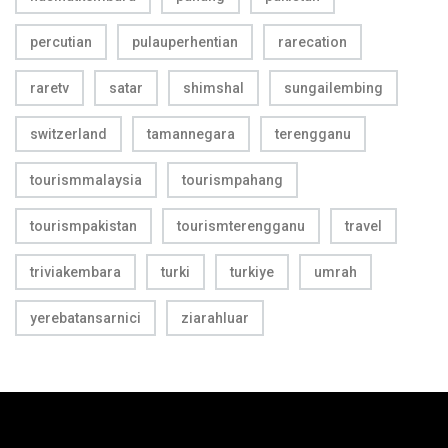
percutian
pulauperhentian
rarecation
raretv
satar
shimshal
sungailembing
switzerland
tamannegara
terengganu
tourismmalaysia
tourismpahang
tourismpakistan
tourismterengganu
travel
triviakembara
turki
turkiye
umrah
yerebatansarnici
ziarahluar