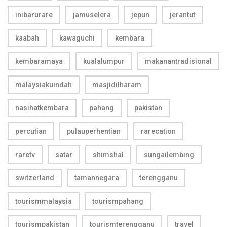
inibarurare
jamuselera
jepun
jerantut
kaabah
kawaguchi
kembara
kembaramaya
kualalumpur
makanantradisional
malaysiakuindah
masjidilharam
nasihatkembara
pahang
pakistan
percutian
pulauperhentian
rarecation
raretv
satar
shimshal
sungailembing
switzerland
tamannegara
terengganu
tourismmalaysia
tourismpahang
tourismpakistan
tourismterengganu
travel