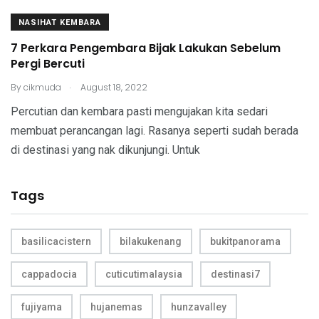
NASIHAT KEMBARA
7 Perkara Pengembara Bijak Lakukan Sebelum
Pergi Bercuti
.
By
cikmuda
August 18, 2022
Percutian dan kembara pasti mengujakan kita sedari
membuat perancangan lagi. Rasanya seperti sudah berada
di destinasi yang nak dikunjungi. Untuk
Tags
basilicacistern
bilakukenang
bukitpanorama
cappadocia
cuticutimalaysia
destinasi7
fujiyama
hujanemas
hunzavalley