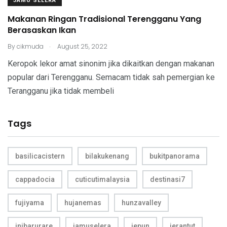
JAMU SELERA
Makanan Ringan Tradisional Terengganu Yang
Berasaskan Ikan
.
By
cikmuda
August 25, 2022
Keropok lekor amat sinonim jika dikaitkan dengan makanan
popular dari Terengganu. Semacam tidak sah pemergian ke
Terangganu jika tidak membeli
Tags
basilicacistern
bilakukenang
bukitpanorama
cappadocia
cuticutimalaysia
destinasi7
fujiyama
hujanemas
hunzavalley
inibarurare
jamuselera
jepun
jerantut