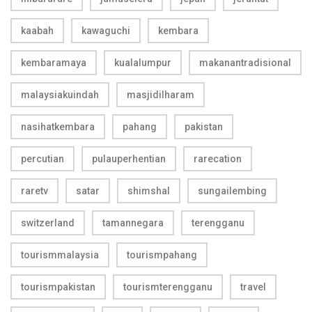
kaabah
kawaguchi
kembara
kembaramaya
kualalumpur
makanantradisional
malaysiakuindah
masjidilharam
nasihatkembara
pahang
pakistan
percutian
pulauperhentian
rarecation
raretv
satar
shimshal
sungailembing
switzerland
tamannegara
terengganu
tourismmalaysia
tourismpahang
tourismpakistan
tourismterengganu
travel