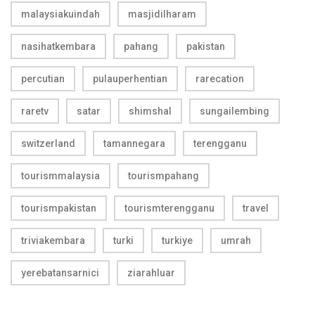
malaysiakuindah
masjidilharam
nasihatkembara
pahang
pakistan
percutian
pulauperhentian
rarecation
raretv
satar
shimshal
sungailembing
switzerland
tamannegara
terengganu
tourismmalaysia
tourismpahang
tourismpakistan
tourismterengganu
travel
triviakembara
turki
turkiye
umrah
yerebatansarnici
ziarahluar