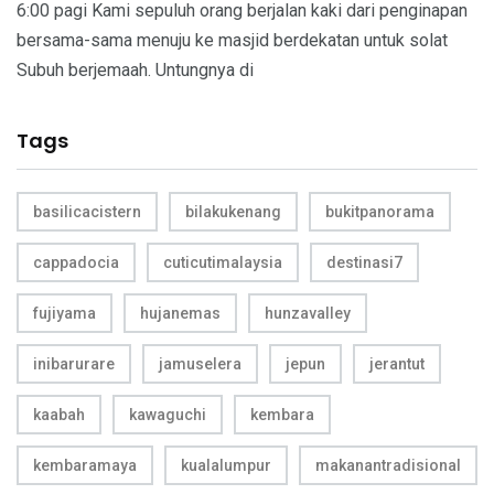
6:00 pagi Kami sepuluh orang berjalan kaki dari penginapan
bersama-sama menuju ke masjid berdekatan untuk solat
Subuh berjemaah. Untungnya di
Tags
basilicacistern
bilakukenang
bukitpanorama
cappadocia
cuticutimalaysia
destinasi7
fujiyama
hujanemas
hunzavalley
inibarurare
jamuselera
jepun
jerantut
kaabah
kawaguchi
kembara
kembaramaya
kualalumpur
makanantradisional