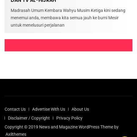
DAN TV AL-HIJRAH
Madrasah Umum Kembara Wahyu Musim Ketiga kini sedang
menemui anda, membawa kita semua jauh ke bumi Mesir
untuk menelusuri perjalanan
Lebuhraya Berturap Tertinggi di Dunia
Lebuhraya yang menghubungkan barat China dan Pakistan
ini diberi nama Lebuhraya Karakoram yang turut dipanggil
Lebuhraya Persahabatan China-Pakistan. Lebuhraya
sepanjang
Contact Us
Advertise With Us
About Us
Sehari di Cappadocia, Turkiye
Disclaimer / Copyright
Privacy Policy
Aktiviti di Cappadocia bermula agak awal bagi peserta yang
Copyright © 2019 News and Magazine WordPress Theme by
ingin menaiki belon udara panas sambil menyaksikan
Axilthemes